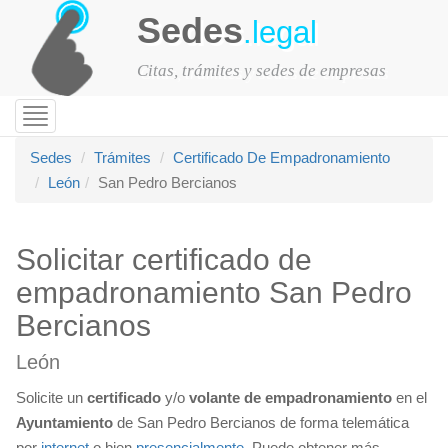
Sedes
.legal
Citas, trámites y sedes de empresas
Toggle
navigation
Sedes
Trámites
Certificado De Empadronamiento
León
San Pedro Bercianos
Solicitar certificado de
empadronamiento San Pedro
Bercianos
León
Solicite un
certificado
y/o
volante de empadronamiento
en el
Ayuntamiento
de San Pedro Bercianos de forma telemática
por
internet
o bien
presencialmente
. Puede obtener más