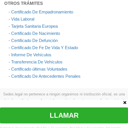
OTROS TRÁMITES
-
Certificado De Empadronamiento
-
Vida Laboral
-
Tarjeta Sanitaria Europea
-
Certificado De Nacimiento
-
Certificado De Defunción
-
Certificado De Fe De Vida Y Estado
-
Informe De Vehículos
-
Transferencia De Vehículos
-
Certificado últimas Voluntades
-
Certificado De Antecedentes Penales
Sedes.legal no pertenece a ningún organimos ni institución oficial, es una
web independiente que ofrece información relevante para pedir cita y trámites
como: procesos a seguir, teléfonos, formas de contactar, etc.
Aviso legal
|
Política de privacidad
|
Política de cookies
|
Contacto
LLAMAR
© Copyright sedes.legal 2026 Todos los derechos reservados
Publicidad. Precio llamada: Red Fija 1,21 euros/min. Red Móvil. 1,57 euros/min. IVA incluido.