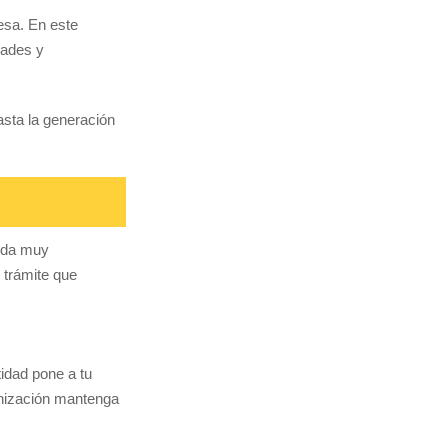
esa. En este
dades y
sta la generación
enda muy
l trámite que
tidad pone a tu
ganización mantenga