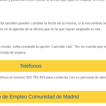
 cita también puedes cambiar la fecha de la misma, si lo encuentras n
es en la agenda de la oficina que en la que hayas asignado tu cita.
 medio, seleccionando la opción “cancelar cita”. Ten en cuenta que e
eríodo de espera.
Teléfonos
rece el número 910 783 454 para contactar con su personal de atenci
io de Empleo Comunidad de Madrid