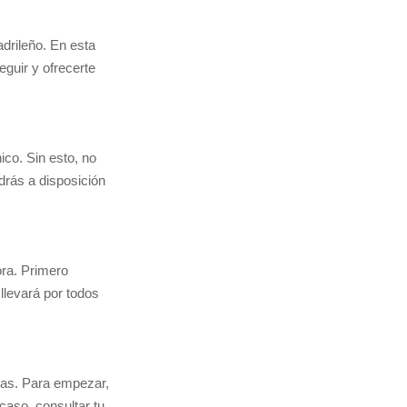
adrileño. En esta
eguir y ofrecerte
nico. Sin esto, no
drás a disposición
ora. Primero
 llevará por todos
das. Para empezar,
caso, consultar tu