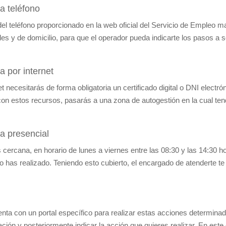
a teléfono
el teléfono proporcionado en la web oficial del Servicio de Empleo m
s y de domicilio, para que el operador pueda indicarte los pasos a s
a por internet
net necesitarás de forma obligatoria un certificado digital o DNI electró
con estos recursos, pasarás a una zona de autogestión en la cual ten
a presencial
cercana, en horario de lunes a viernes entre las 08:30 y las 14:30 h
 lo has realizado. Teniendo esto cubierto, el encargado de atenderte te
ta con un portal específico para realizar estas acciones determina
ción y posteriormente indicar la acción que quieres realizar. En este 