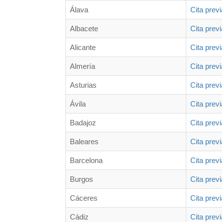
Álava
Cita prev
Albacete
Cita prev
Alicante
Cita prev
Almería
Cita prev
Asturias
Cita prev
Ávila
Cita prev
Badajoz
Cita prev
Baleares
Cita prev
Barcelona
Cita prev
Burgos
Cita prev
Cáceres
Cita prev
Cádiz
Cita prev