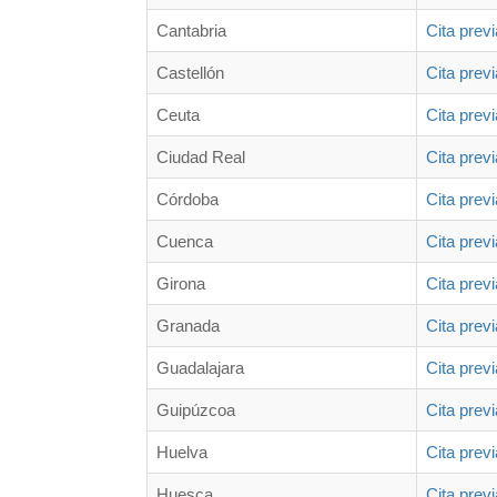
Cantabria
Cita prev
Castellón
Cita prev
Ceuta
Cita prev
Ciudad Real
Cita prev
Córdoba
Cita prev
Cuenca
Cita prev
Girona
Cita prev
Granada
Cita prev
Guadalajara
Cita prev
Guipúzcoa
Cita prev
Huelva
Cita prev
Huesca
Cita prev