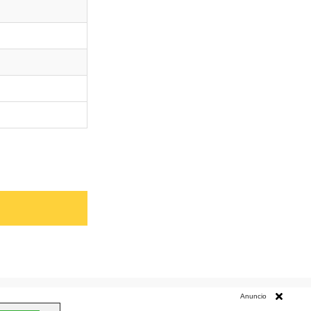
cita y trámites como: procesos a seguir, teléfonos, formas de
Anuncio