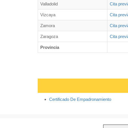
Valladolid
Cita prev
Vizcaya
Cita prev
Zamora
Cita prev
Zaragoza
Cita prev
Provincia
Certificado De Empadronamiento
Sedes.legal no pertenece a ningún organimos ni institución o