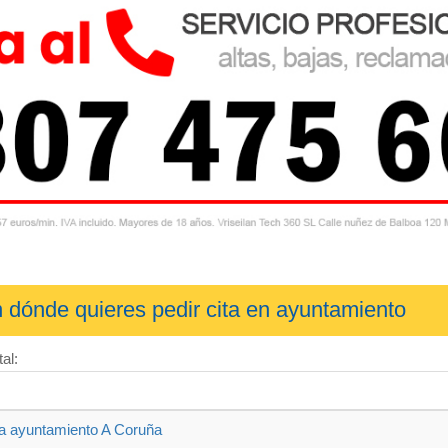
n dónde quieres pedir cita en ayuntamiento
al:
ia ayuntamiento A Coruña