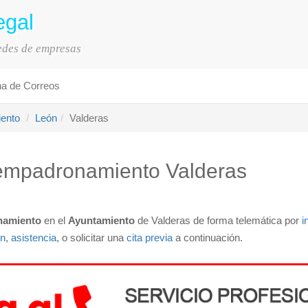
egal
sedes de empresas
na de Correos
iento
León
Valderas
de empadronamiento Valderas
namiento
en el
Ayuntamiento
de Valderas de forma telemática por
i
ón
,
asistencia
, o solicitar una
cita previa
a continuación.