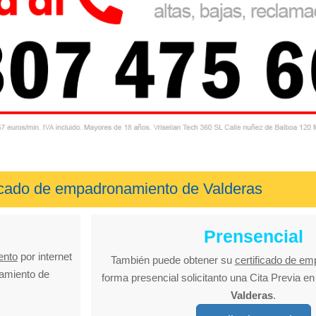
ficado de empadronamiento de Valderas
Prensencial
ento
por internet
También puede obtener su
certificado de e
tamiento de
forma presencial solicitanto una Cita Previa e
Valderas
.