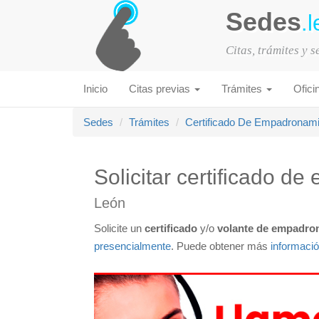
Sedes
.l
Citas, trámites y 
Inicio
Citas previas
Trámites
Ofici
Sedes
Trámites
Certificado De Empadronam
Solicitar certificado 
León
Solicite un
certificado
y/o
volante de empadro
presencialmente
. Puede obtener más
informaci