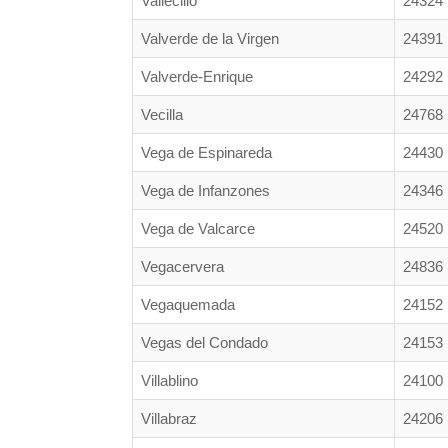
Vallecillo
24324
Valverde de la Virgen
24391
Valverde-Enrique
24292
Vecilla
24768
Vega de Espinareda
24430
Vega de Infanzones
24346
Vega de Valcarce
24520
Vegacervera
24836
Vegaquemada
24152
Vegas del Condado
24153
Villablino
24100
Villabraz
24206