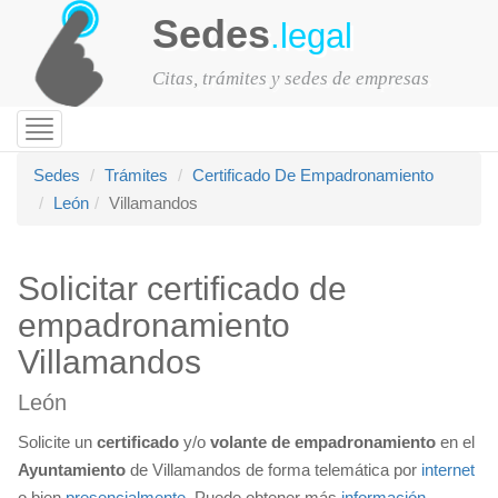
Sedes
.legal
Citas, trámites y sedes de empresas
Toggle
navigation
Sedes
Trámites
Certificado De Empadronamiento
León
Villamandos
Solicitar certificado de
empadronamiento
Villamandos
León
Solicite un
certificado
y/o
volante de empadronamiento
en el
Ayuntamiento
de Villamandos de forma telemática por
internet
o bien
presencialmente
. Puede obtener más
información
,