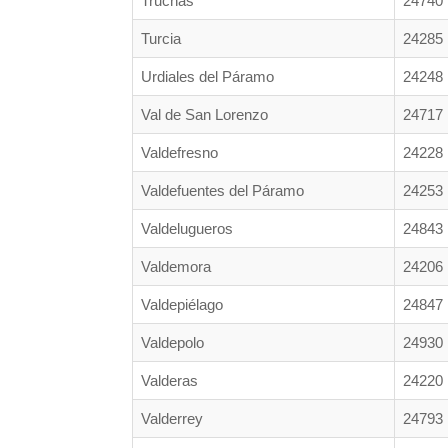
Truchas
24740
Turcia
24285
Urdiales del Páramo
24248
Val de San Lorenzo
24717
Valdefresno
24228
Valdefuentes del Páramo
24253
Valdelugueros
24843
Valdemora
24206
Valdepiélago
24847
Valdepolo
24930
Valderas
24220
Valderrey
24793