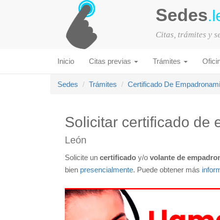
Sedes
.l
Citas, trámites y 
Inicio
Citas previas
Trámites
Ofici
Sedes
Trámites
Certificado De Empadronam
Solicitar certificado 
León
Solicite un
certificado
y/o
volante de empadro
bien
presencialmente
. Puede obtener más
infor