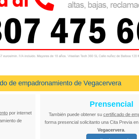
icado de empadronamiento de Vegacervera
Prensencial
ento
por internet
También puede obtener su
certificado de e
tamiento de
forma presencial solicitanto una Cita Previa e
Vegacervera
.