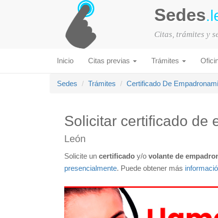
Sedes
.l
Citas, trámites y 
Inicio
Citas previas
Trámites
Ofici
Sedes
Trámites
Certificado De Empadronam
Solicitar certificado 
León
Solicite un
certificado
y/o
volante de empadro
presencialmente
. Puede obtener más
informaci