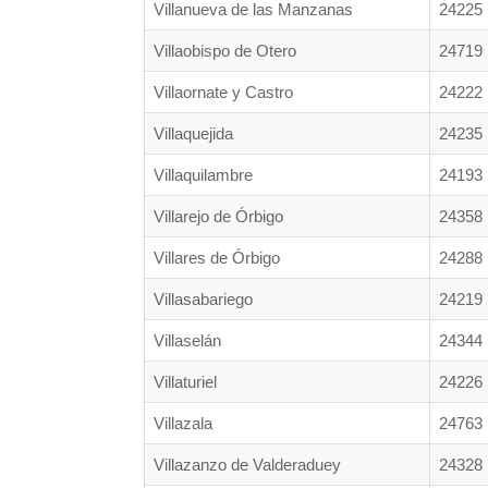
Villanueva de las Manzanas
24225
Villaobispo de Otero
24719
Villaornate y Castro
24222
Villaquejida
24235
Villaquilambre
24193
Villarejo de Órbigo
24358
Villares de Órbigo
24288
Villasabariego
24219
Villaselán
24344
Villaturiel
24226
Villazala
24763
Villazanzo de Valderaduey
24328