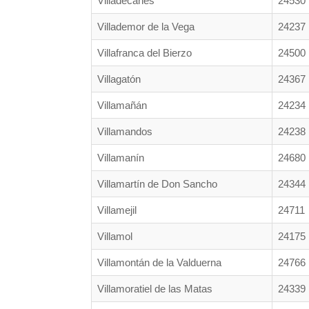
Villadecanes
24530
Villademor de la Vega
24237
Villafranca del Bierzo
24500
Villagatón
24367
Villamañán
24234
Villamandos
24238
Villamanín
24680
Villamartín de Don Sancho
24344
Villamejil
24711
Villamol
24175
Villamontán de la Valduerna
24766
Villamoratiel de las Matas
24339