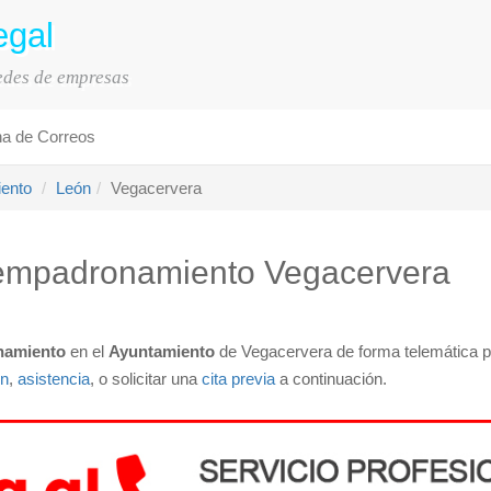
egal
sedes de empresas
na de Correos
iento
León
Vegacervera
de empadronamiento Vegacervera
namiento
en el
Ayuntamiento
de Vegacervera de forma telemática 
ón
,
asistencia
, o solicitar una
cita previa
a continuación.