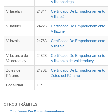
Villasabariego
Villaselán
24344
Certificado De Empadronamiento
Villaselán
Villaturiel
24226
Certificado De Empadronamiento
Villaturiel
Villazala
24763
Certificado De Empadronamiento
Villazala
Villazanzo de
24328
Certificado De Empadronamiento
Valderaduey
Villazanzo de Valderaduey
Zotes del
24791
Certificado De Empadronamiento
Páramo
Zotes del Páramo
Localidad
CP
OTROS TRÁMITES
-
Certificado De Empadronamiento