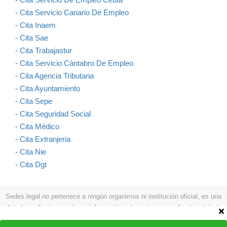
-
Cita Servicio Canario De Empleo
-
Cita Inaem
-
Cita Sae
-
Cita Trabajastur
-
Cita Servicio Cántabro De Empleo
-
Cita Agencia Tributaria
-
Cita Ayuntamiento
-
Cita Sepe
-
Cita Seguridad Social
-
Cita Médico
-
Cita Extranjeria
-
Cita Nie
-
Cita Dgt
Sedes.legal no pertenece a ningún organimos ni institución oficial, es una
web independiente que ofrece información relevante para pedir cita y trámites
como: procesos a seguir, teléfonos, formas de contactar, etc.