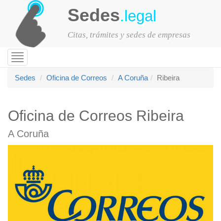
Sedes
.legal
Citas, trámites y sedes de empresas
Toggle
navigation
Sedes
Oficina de Correos
A Coruña
Ribeira
Oficina de Correos Ribeira
A Coruña