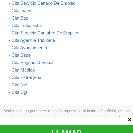
-
Cita Servicio Canario De Empleo
-
Cita Inaem
-
Cita Sae
-
Cita Trabajastur
-
Cita Servicio Cántabro De Empleo
-
Cita Agencia Tributaria
-
Cita Ayuntamiento
-
Cita Sepe
-
Cita Seguridad Social
-
Cita Médico
-
Cita Extranjeria
-
Cita Nie
-
Cita Dgt
Sedes.legal no pertenece a ningún organimos ni institución oficial, es una
web independiente que ofrece información relevante para pedir cita y trámites
como: procesos a seguir, teléfonos, formas de contactar, etc.
Aviso legal
|
Política de privacidad
|
Política de cookies
|
Contacto
LLAMAR