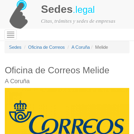
Sedes
.legal
Citas, trámites y sedes de empresas
Toggle
navigation
Sedes
Oficina de Correos
A Coruña
Melide
Oficina de Correos Melide
A Coruña