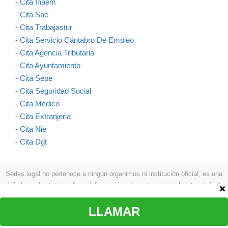
-
Cita Inaem
-
Cita Sae
-
Cita Trabajastur
-
Cita Servicio Cántabro De Empleo
-
Cita Agencia Tributaria
-
Cita Ayuntamiento
-
Cita Sepe
-
Cita Seguridad Social
-
Cita Médico
-
Cita Extranjeria
-
Cita Nie
-
Cita Dgt
Sedes.legal no pertenece a ningún organimos ni institución oficial, es una
web independiente que ofrece información relevante para pedir cita y trámites
como: procesos a seguir, teléfonos, formas de contactar, etc.
Aviso legal
|
Política de privacidad
|
Política de cookies
|
Contacto
LLAMAR
© Copyright sedes.legal 2026 Todos los derechos reservados