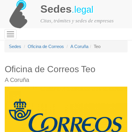
Sedes
.legal
Citas, trámites y sedes de empresas
Toggle
navigation
Sedes
Oficina de Correos
A Coruña
Teo
Oficina de Correos Teo
A Coruña