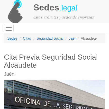
Sedes
.legal
Citas, trámites y sedes de empresas
Toggle
navigation
Sedes
Citas
Seguridad Social
Jaén
Alcaudete
Cita Previa Seguridad Social
Alcaudete
Jaén