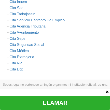
-
Cita Inaem
-
Cita Sae
-
Cita Trabajastur
-
Cita Servicio Cántabro De Empleo
-
Cita Agencia Tributaria
-
Cita Ayuntamiento
-
Cita Sepe
-
Cita Seguridad Social
-
Cita Médico
-
Cita Extranjeria
-
Cita Nie
-
Cita Dgt
Sedes.legal no pertenece a ningún organimos ni institución oficial, es una
web independiente que ofrece información relevante para pedir cita y trámites
como: procesos a seguir, teléfonos, formas de contactar, etc.
Aviso legal
|
Política de privacidad
|
Política de cookies
|
Contacto
LLAMAR
© Copyright sedes.legal 2026 Todos los derechos reservados