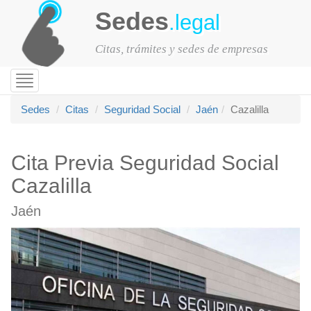
Sedes
.legal
Citas, trámites y sedes de empresas
Toggle
navigation
Sedes
Citas
Seguridad Social
Jaén
Cazalilla
Cita Previa Seguridad Social
Cazalilla
Jaén