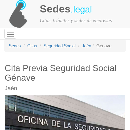
Sedes
.legal
Citas, trámites y sedes de empresas
Toggle
navigation
Sedes
Citas
Seguridad Social
Jaén
Génave
Cita Previa Seguridad Social
Génave
Jaén