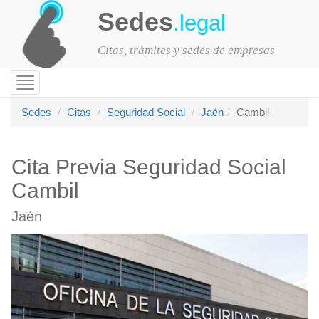
Sedes
.legal
Citas, trámites y sedes de empresas
Toggle
navigation
Sedes
Citas
Seguridad Social
Jaén
Cambil
Cita Previa Seguridad Social
Cambil
Jaén