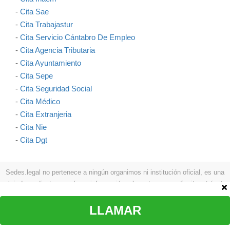
-
Cita Sae
-
Cita Trabajastur
-
Cita Servicio Cántabro De Empleo
-
Cita Agencia Tributaria
-
Cita Ayuntamiento
-
Cita Sepe
-
Cita Seguridad Social
-
Cita Médico
-
Cita Extranjeria
-
Cita Nie
-
Cita Dgt
Sedes.legal no pertenece a ningún organimos ni institución oficial, es una
web independiente que ofrece información relevante para pedir cita y trámites
como: procesos a seguir, teléfonos, formas de contactar, etc.
Aviso legal
|
Política de privacidad
|
Política de cookies
|
Contacto
LLAMAR
© Copyright sedes.legal 2026 Todos los derechos reservados