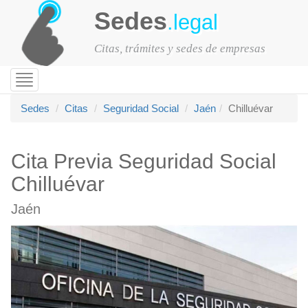
Sedes
.legal
Citas, trámites y sedes de empresas
Toggle
navigation
Sedes
Citas
Seguridad Social
Jaén
Chilluévar
Cita Previa Seguridad Social
Chilluévar
Jaén