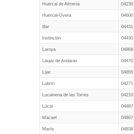
Huércal de Almería
04230
Huércal-Overa
04600
Illar
04431
Instinción
04430
Laroya
04868
Láujar de Andarax
04470
Líjar
04859
Lubrín
04271
Lucainena de las Torres
04210
Lúcar
04887
Macael
04867
María
04838