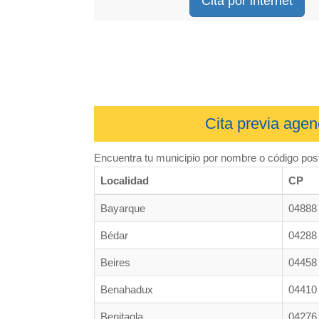
Cita por internet
Cita previa agen
Encuentra tu municipio por nombre o código post
Localidad
CP
Bayarque
04888
Bédar
04288
Beires
04458
Benahadux
04410
Benitagla
04276