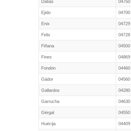
Dalías
04750
Ejido
04700
Enix
04729
Felix
04728
Fiñana
04500
Fines
04869
Fondón
04460
Gádor
04560
Gallardos
04280
Garrucha
04630
Gérgal
04550
Huécija
04409