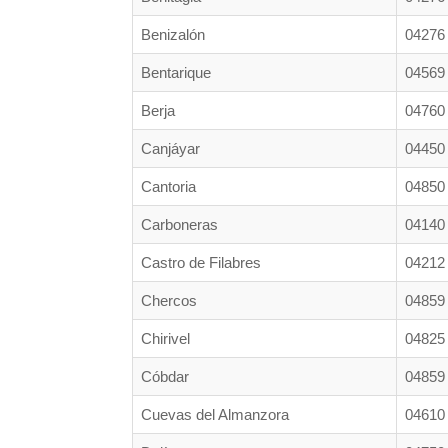
Benizalón
04276
Bentarique
04569
Berja
04760
Canjáyar
04450
Cantoria
04850
Carboneras
04140
Castro de Filabres
04212
Chercos
04859
Chirivel
04825
Cóbdar
04859
Cuevas del Almanzora
04610