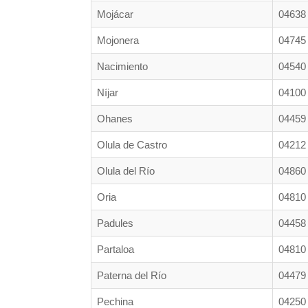
Mojácar
04638
Mojonera
04745
Nacimiento
04540
Níjar
04100
Ohanes
04459
Olula de Castro
04212
Olula del Río
04860
Oria
04810
Padules
04458
Partaloa
04810
Paterna del Río
04479
Pechina
04250