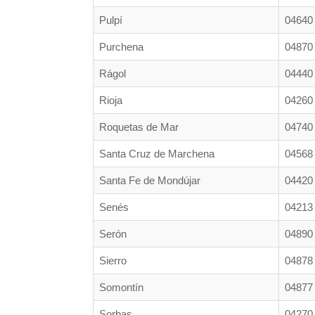
Pulpí
04640
Purchena
04870
Rágol
04440
Rioja
04260
Roquetas de Mar
04740
Santa Cruz de Marchena
04568
Santa Fe de Mondújar
04420
Senés
04213
Serón
04890
Sierro
04878
Somontín
04877
Sorbas
04270