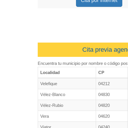
Cita por internet
Cita previa agen
Encuentra tu municipio por nombre o código post
Localidad
CP
Velefique
04212
Vélez-Blanco
04830
Vélez-Rubio
04820
Vera
04620
Viator
04240