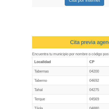
Cita por internet
Cita previa agen
Encuentra tu municipio por nombre o código post
Localidad
CP
Tabernas
04200
Taberno
04692
Tahal
04275
Terque
04569
Tíjola
04880