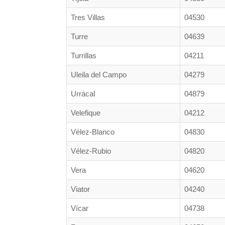
Tres Villas
04530
Turre
04639
Turrillas
04211
Uleila del Campo
04279
Urrácal
04879
Velefique
04212
Vélez-Blanco
04830
Vélez-Rubio
04820
Vera
04620
Viator
04240
Vícar
04738