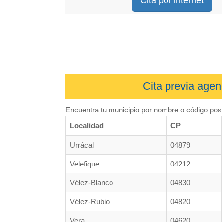
Cita por internet
Cita previa agen
Encuentra tu municipio por nombre o código post
Localidad
CP
Urrácal
04879
Velefique
04212
Vélez-Blanco
04830
Vélez-Rubio
04820
Vera
04620