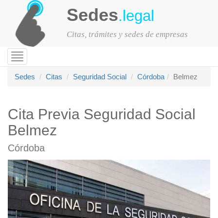
Sedes
.legal
Citas, trámites y sedes de empresas
Toggle
navigation
Sedes
Citas
Seguridad Social
Córdoba
Belmez
Cita Previa Seguridad Social
Belmez
Córdoba