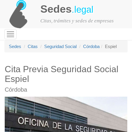
Sedes
.legal
Citas, trámites y sedes de empresas
Toggle
navigation
Sedes
Citas
Seguridad Social
Córdoba
Espiel
Cita Previa Seguridad Social
Espiel
Córdoba