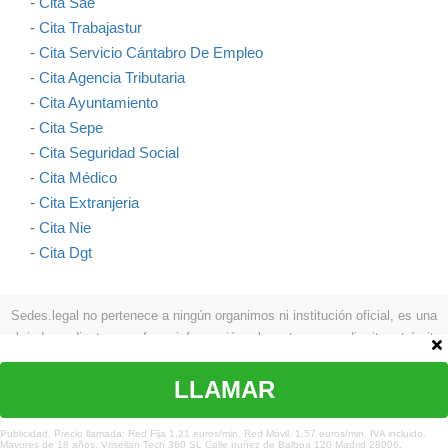
-
Cita Sae
-
Cita Trabajastur
-
Cita Servicio Cántabro De Empleo
-
Cita Agencia Tributaria
-
Cita Ayuntamiento
-
Cita Sepe
-
Cita Seguridad Social
-
Cita Médico
-
Cita Extranjeria
-
Cita Nie
-
Cita Dgt
Sedes.legal no pertenece a ningún organimos ni institución oficial, es una
web independiente que ofrece información relevante para pedir cita y trámites
como: procesos a seguir, teléfonos, formas de contactar, etc.
Aviso legal
|
Política de privacidad
|
Política de cookies
|
Contacto
LLAMAR
© Copyright sedes.legal 2026 Todos los derechos reservados
Publicidad. Precio llamada: Red Fija 1,21 euros/min. Red Móvil. 1,57 euros/min. IVA incluido.
Mayores de 18 años. Vriseilan Tech 360 SL Calle nuñez de Balboa 120 Madrid 28006.