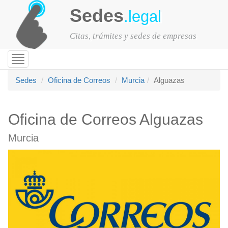
Sedes
.legal
Citas, trámites y sedes de empresas
Toggle
navigation
Sedes
Oficina de Correos
Murcia
Alguazas
Oficina de Correos Alguazas
Murcia