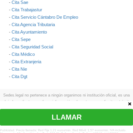
-
Cita Sae
-
Cita Trabajastur
-
Cita Servicio Cántabro De Empleo
-
Cita Agencia Tributaria
-
Cita Ayuntamiento
-
Cita Sepe
-
Cita Seguridad Social
-
Cita Médico
-
Cita Extranjeria
-
Cita Nie
-
Cita Dgt
Sedes.legal no pertenece a ningún organimos ni institución oficial, es una
web independiente que ofrece información relevante para pedir cita y trámites
como: procesos a seguir, teléfonos, formas de contactar, etc.
Aviso legal
|
Política de privacidad
|
Política de cookies
|
Contacto
LLAMAR
© Copyright sedes.legal 2026 Todos los derechos reservados
Publicidad. Precio llamada: Red Fija 1,21 euros/min. Red Móvil. 1,57 euros/min. IVA incluido.