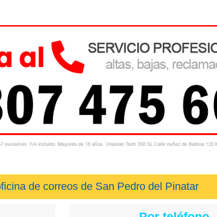
ficina de correos de San Pedro del Pinatar
Por teléfono