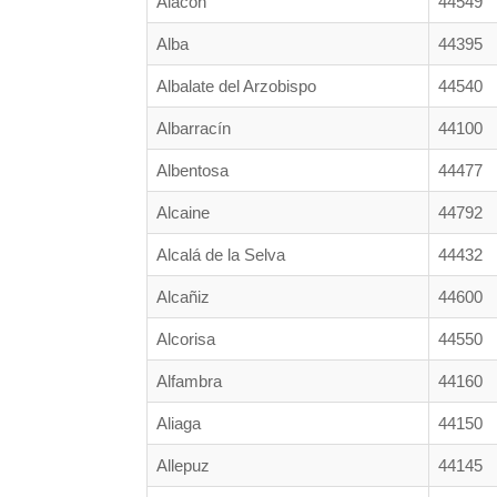
Alacón
44549
Alba
44395
Albalate del Arzobispo
44540
Albarracín
44100
Albentosa
44477
Alcaine
44792
Alcalá de la Selva
44432
Alcañiz
44600
Alcorisa
44550
Alfambra
44160
Aliaga
44150
Allepuz
44145