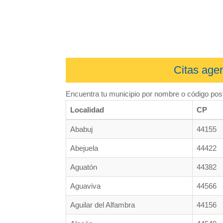
Citas agen
Encuentra tu municipio por nombre o código post
Localidad
CP
Ababuj
44155
Abejuela
44422
Aguatón
44382
Aguaviva
44566
Aguilar del Alfambra
44156