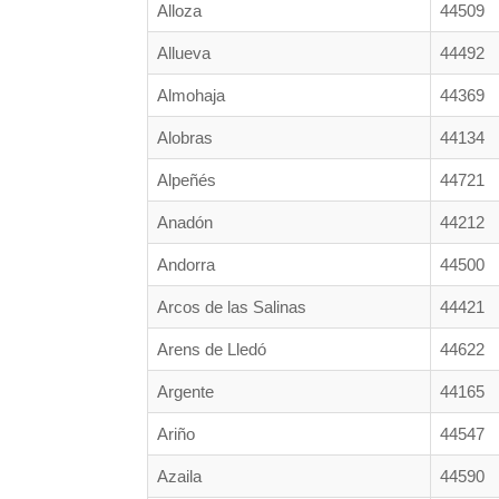
Alloza
44509
Allueva
44492
Almohaja
44369
Alobras
44134
Alpeñés
44721
Anadón
44212
Andorra
44500
Arcos de las Salinas
44421
Arens de Lledó
44622
Argente
44165
Ariño
44547
Azaila
44590