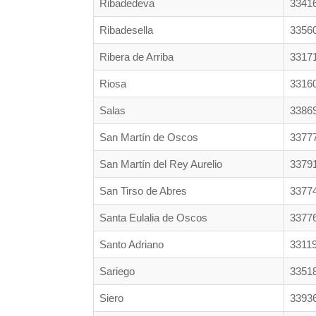
Ribadedeva
3341
Ribadesella
3356
Ribera de Arriba
3317
Riosa
3316
Salas
3386
San Martín de Oscos
3377
San Martín del Rey Aurelio
3379
San Tirso de Abres
3377
Santa Eulalia de Oscos
3377
Santo Adriano
3311
Sariego
3351
Siero
3393