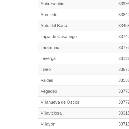
Sobrescobio
3399
Somiedo
3384
Soto del Barco
3345
Tapia de Casariego
3374
Taramundi
3377
Teverga
3311
Tineo
3387
Valdés
3393
Vegadeo
3377
Villanueva de Oscos
3377
Villaviciosa
3331
Villayón
3371