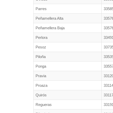
Parres
3358
Peñamellera Alta
3357
Peñamellera Baja
3357
Perlora
3349
Pesoz
3373
Piloña
3353
Ponga
3355
Pravia
3312
Proaza
3311
Quirós
3311
Regueras
3319