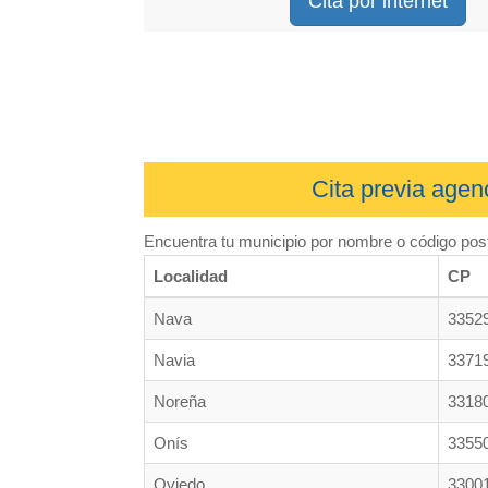
Cita por internet
Cita previa agenc
Encuentra tu municipio por nombre o código post
Localidad
CP
Nava
3352
Navia
3371
Noreña
3318
Onís
3355
Oviedo
3300