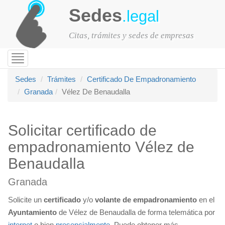
Sedes
.legal
Citas, trámites y sedes de empresas
Toggle
navigation
Sedes
Trámites
Certificado De Empadronamiento
Granada
Vélez De Benaudalla
Solicitar certificado de
empadronamiento Vélez de
Benaudalla
Granada
Solicite un
certificado
y/o
volante de empadronamiento
en el
Ayuntamiento
de Vélez de Benaudalla de forma telemática por
internet
o bien
presencialmente
. Puede obtener más