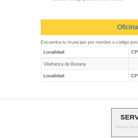
Oficin
Encuentra tu municipio por nombre o código post
Localidad
CP
Vilafranca de Bonany
Localidad
CP
Sedes.legal no pertenece a ningún organimos ni institución o
SERV
Publicidad. Preci