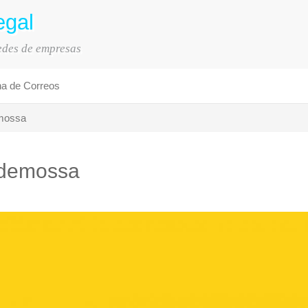
egal
sedes de empresas
na de Correos
mossa
lldemossa