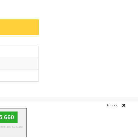
cita y trámites como: procesos a seguir, teléfonos, formas de
Anuncio
5 660
 Tech 360 SL Calle