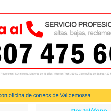
con oficina de correos de Valldemossa
Por teléfono