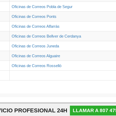
Oficinas de Correos Pobla de Segur
Oficinas de Correos Ponts
Oficinas de Correos Alfarràs
Oficinas de Correos Bellver de Cerdanya
Oficinas de Correos Juneda
Oficinas de Correos Alguaire
Oficinas de Correos Rosselló
ficial, es una web independiente que ofrece información relevante para pedir 
contactar, etc.
ICIO PROFESIONAL 24H
LLAMAR A 807 47
Aviso legal
|
Política de privacidad
|
Política de cookies
|
Contacto
© Copyright sedes.legal 2026 Todos los derechos reservados