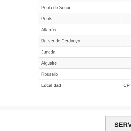
Pobla de Segur
Ponts
Alfarràs
Bellver de Cerdanya
Juneda
Alguaire
Rosselló
Localidad
CP
Sedes.legal no pertenece a ningún organimos ni institución o
SERV