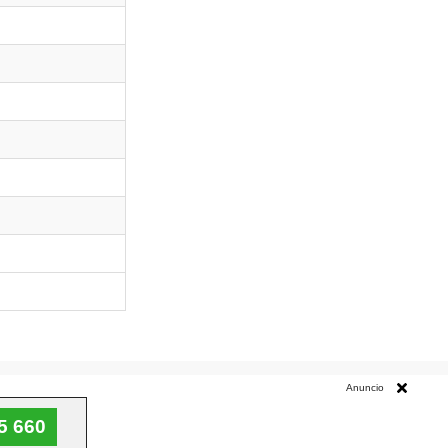
cita y trámites como: procesos a seguir, teléfonos, formas de
Anuncio
5 660