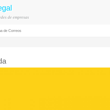
egal
sedes de empresas
na de Correos
da