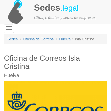
Sedes
.legal
Citas, trámites y sedes de empresas
Toggle
navigation
Sedes
Oficina de Correos
Huelva
Isla Cristina
Oficina de Correos Isla
Cristina
Huelva