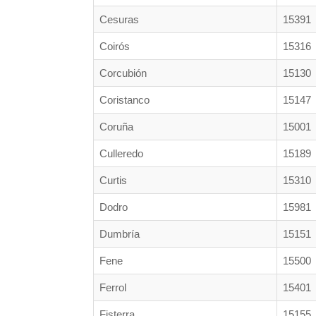
Cesuras
15391
Coirós
15316
Corcubión
15130
Coristanco
15147
Coruña
15001
Culleredo
15189
Curtis
15310
Dodro
15981
Dumbría
15151
Fene
15500
Ferrol
15401
Fisterra
15155