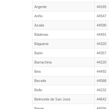
Argente
44165
Ariño
44547
Azaila
44590
Bádenas
44491
Báguena
44320
Baón
44357
Barrachina
44220
Bea
44492
Beceite
44588
Bello
44232
Belmonte de San José
44642
Berge
44556