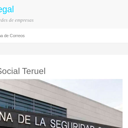
egal
sedes de empresas
na de Correos
ocial Teruel