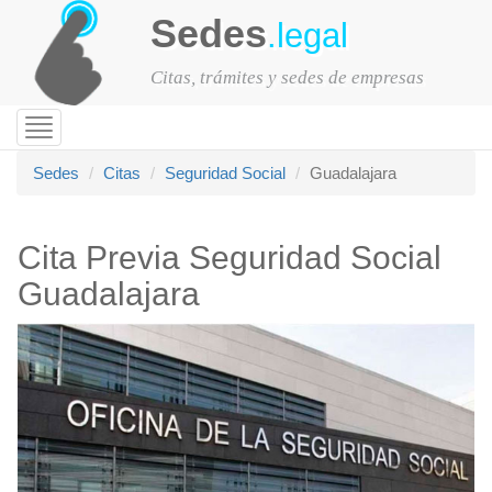
Sedes
.legal
Citas, trámites y sedes de empresas
Toggle
navigation
Sedes
Citas
Seguridad Social
Guadalajara
Cita Previa Seguridad Social
Guadalajara